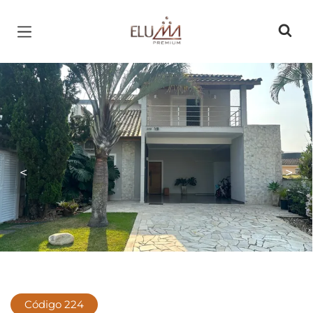
Página inicial
<
>
Código 224