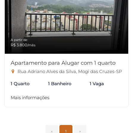
A partir de:
R$ 3.800
/mês
Apartamento para Alugar com 1 quarto
Rua Adriano Alves da Silva, Mogi das Cruzes-SP
1 Quarto
1 Banheiro
1 Vaga
Mais informações
‹
1
›