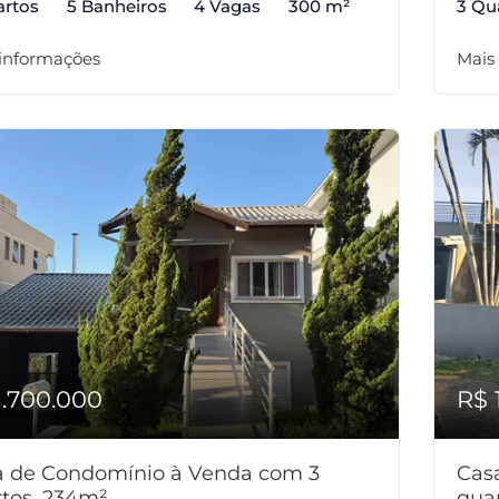
artos
5 Banheiros
4 Vagas
300 m²
3 Qu
 informações
Mais
1.700.000
R$ 
a de Condomínio à Venda com 3
Cas
tos, 234m²
qua