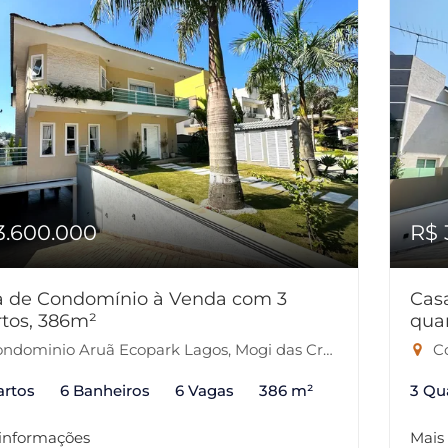
3.600.000
R$ 
a de Condomínio à Venda com 3
Cas
tos, 386m²
qua
ndominio Aruã Ecopark Lagos, Mogi das Cruzes-SP
Co
artos
6 Banheiros
6 Vagas
386 m²
3 Qu
 informações
Mais