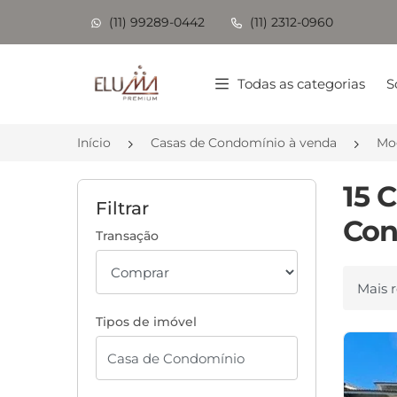
(11) 99289-0442
(11) 2312-0960
Página inicial
Todas as categorias
S
Início
Casas de Condomínio à venda
Mo
15 
Filtrar
Con
Transação
Ordenar
Tipos de imóvel