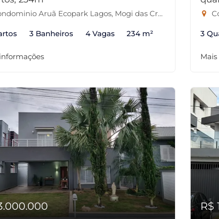
ndominio Aruã Ecopark Lagos, Mogi das Cruzes-SP
Co
artos
3 Banheiros
4 Vagas
234 m²
3 Qu
 informações
Mais
3.000.000
R$ 