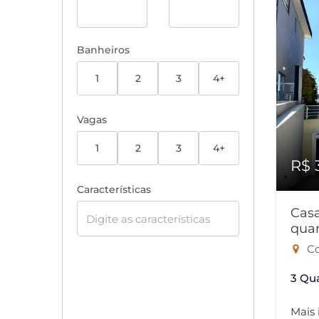
Banheiros
1
2
3
4+
Vagas
1
2
3
4+
R$ 
Características
Cas
quar
Co
3 Qu
Mais