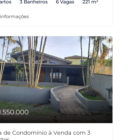
artos
3 Banheiros
6 Vagas
221 m²
 informações
1.550.000
a de Condomínio à Venda com 3
rtos