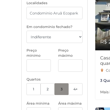
Localidades
Em condomínio fechado?
R$ 
Preço
Preço
mínimo
máximo
Cas
quar
Co
Quartos
3 Qu
1
2
3
4+
Mais
Área mínima
Área máxima