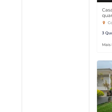
Cas
quar
Co
3 Qu
Mais