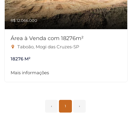
R$ 12.066.000
Área à Venda com 18276m²
Taboão, Mogi das Cruzes-SP
18276 M²
Mais informações
‹
1
›