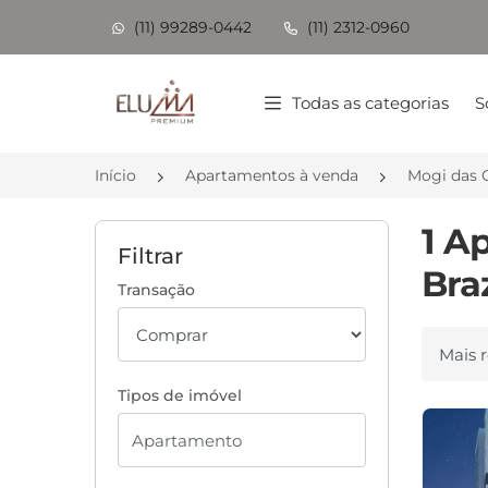
(11) 99289-0442
(11) 2312-0960
Página inicial
Todas as categorias
S
Início
Apartamentos à venda
Mogi das 
1 A
Filtrar
Bra
Transação
Ordenar
Tipos de imóvel