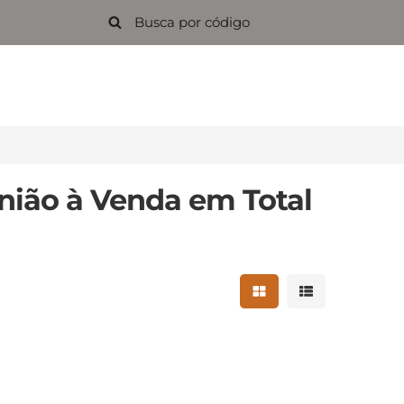
nião à Venda em Total
Mostrar resultados 
Mostrar result