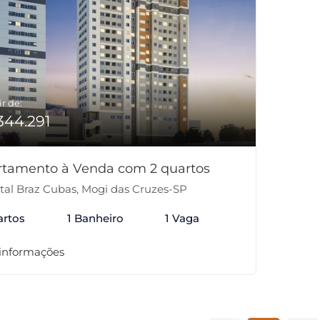
ir de:
344.291
rtamento à Venda com 2 quartos
tal Braz Cubas, Mogi das Cruzes-SP
artos
1 Banheiro
1 Vaga
 informações