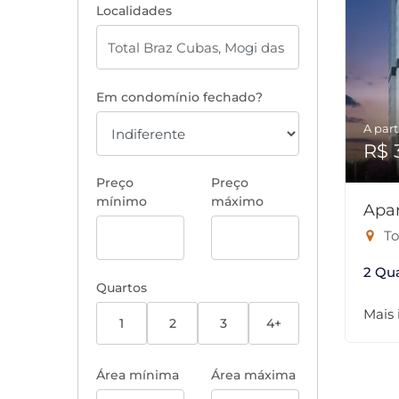
Localidades
Em condomínio fechado?
A part
R$ 
Preço
Preço
mínimo
máximo
Apa
To
2 Qu
Quartos
Mais
1
2
3
4+
Área mínima
Área máxima