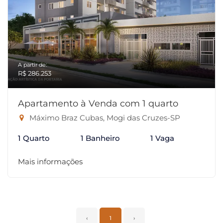
A partir de:
R$ 286.253
Apartamento à Venda com 1 quarto
Máximo Braz Cubas, Mogi das Cruzes-SP
1 Quarto
1 Banheiro
1 Vaga
Mais informações
‹
1
›