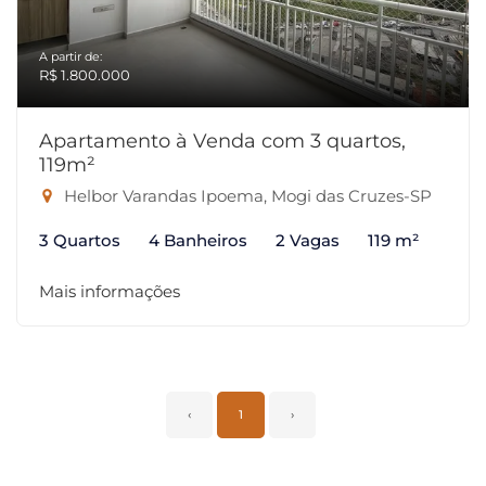
A partir de:
R$ 1.800.000
Apartamento à Venda com 3 quartos,
119m²
Helbor Varandas Ipoema, Mogi das Cruzes-SP
3 Quartos
4 Banheiros
2 Vagas
119 m²
Mais informações
‹
1
›