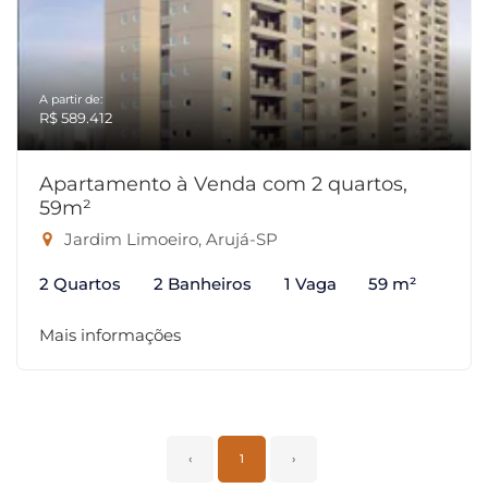
A partir de:
R$ 589.412
Apartamento à Venda com 2 quartos,
59m²
Jardim Limoeiro, Arujá-SP
2 Quartos
2 Banheiros
1 Vaga
59 m²
Mais informações
‹
1
›