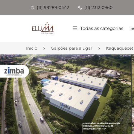
(11) 99289-0442
(11) 2312-0960
Página inicial
Todas as categorias
S
Início
Galpões para alugar
Itaquaquece
<