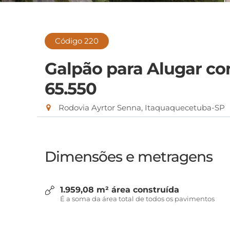
Código 220
Galpão para Alugar c
65.550
Rodovia Ayrtor Senna, Itaquaquecetuba-SP
Dimensões e metragens
1.959,08 m² área construída
É a soma da área total de todos os pavimentos