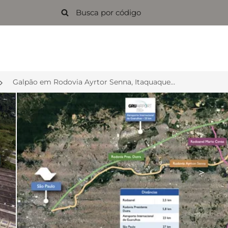
Galpão em Rodovia Ayrtor Senna, Itaquaquecetuba-SP a partir de R$ 65.550
>