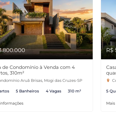
3.800.000
R$ 
a de Condomínio à Venda com 4
Cas
tos, 310m²
qua
ndomínio Aruã Brisas, Mogi das Cruzes-SP
Co
artos
5 Banheiros
4 Vagas
310 m²
5 Qu
 informações
Mais