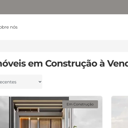
obre nós
móveis em Construção à Ven
 por
Em Construção