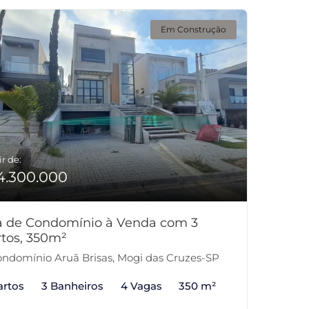
Em Construção
ir de:
4.300.000
a de Condomínio à Venda com 3
tos, 350m²
ndomínio Aruã Brisas, Mogi das Cruzes-SP
artos
3 Banheiros
4 Vagas
350 m²