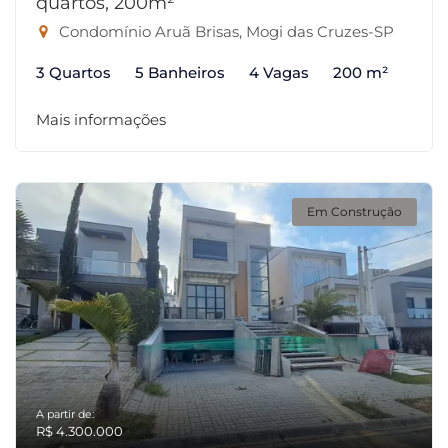
quartos, 200m²
Condomínio Aruã Brisas, Mogi das Cruzes-SP
3 Quartos
5 Banheiros
4 Vagas
200 m²
Mais informações
Em Construção
A partir de:
R$ 4.300.000