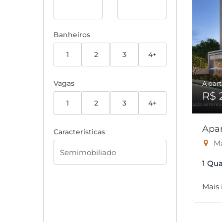
Banheiros
1
2
3
4+
Vagas
A part
R$ 
1
2
3
4+
Apa
Características
Má
1 Qua
Mais