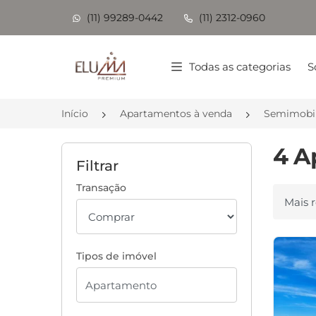
(11) 99289-0442
(11) 2312-0960
Página inicial
Todas as categorias
S
Início
Apartamentos à venda
Semimobil
4 A
Filtrar
Transação
Ordenar
Tipos de imóvel