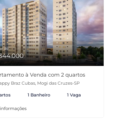
ir de:
344.000
rtamento à Venda com 2 quartos
ppy Braz Cubas, Mogi das Cruzes-SP
artos
1 Banheiro
1 Vaga
 informações