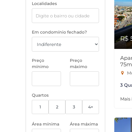
Localidades
Em condomínio fechado?
R$ 
Apar
Preço
Preço
75m
mínimo
máximo
Mo
3 Qu
Quartos
Mais
1
2
3
4+
Área mínima
Área máxima