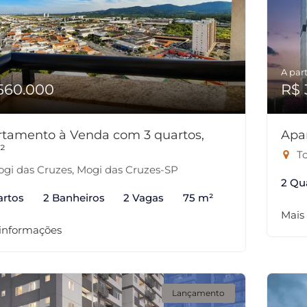
A part
560.000
R$ 
tamento à Venda com 3 quartos,
Apa
²
To
gi das Cruzes, Mogi das Cruzes-SP
2 Qu
artos
2 Banheiros
2 Vagas
75 m²
Mais
 informações
Lançamento