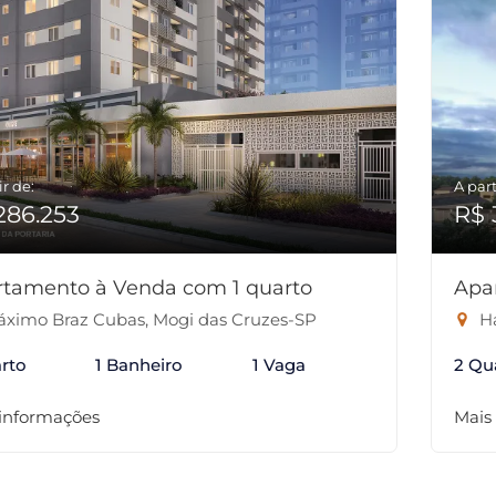
ir de:
A part
286.253
R$ 
rtamento à Venda com 1 quarto
Apa
ximo Braz Cubas, Mogi das Cruzes-SP
Ha
rto
1 Banheiro
1 Vaga
2 Qu
 informações
Mais