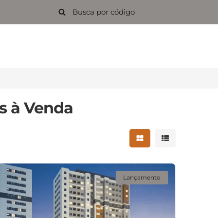
s à Venda
Mostrar resultados 
Mostrar result
Lançamento