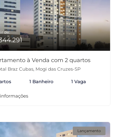
ir de:
344.291
rtamento à Venda com 2 quartos
tal Braz Cubas, Mogi das Cruzes-SP
artos
1 Banheiro
1 Vaga
 informações
Lançamento