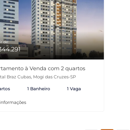
ir de:
344.291
rtamento à Venda com 2 quartos
tal Braz Cubas, Mogi das Cruzes-SP
artos
1 Banheiro
1 Vaga
 informações