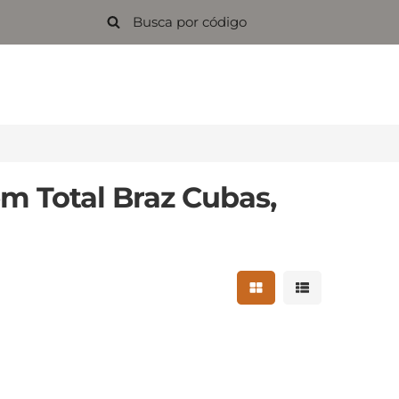
m Total Braz Cubas,
Mostrar resultados 
Mostrar result