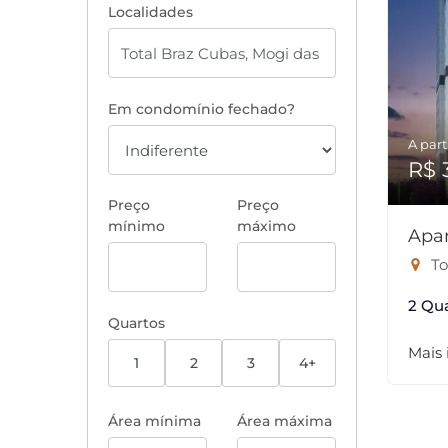
Localidades
Em condomínio fechado?
A part
R$ 
Preço
Preço
mínimo
máximo
Apa
To
2 Qu
Quartos
Mais
1
2
3
4+
Área mínima
Área máxima