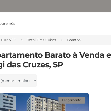
obre nós
Cruzes/SP
Total Braz Cubas
Baratos
partamento Barato à Venda e
i das Cruzes, SP
 por
Lançamento