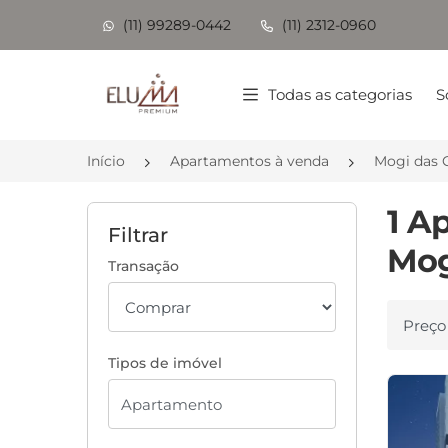
(11) 99289-0442
(11) 2312-0960
Página inicial
Todas as categorias
S
Início
Apartamentos à venda
Mogi das 
1 A
Filtrar
Mog
Transação
Ordenar
Tipos de imóvel