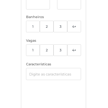
Banheiros
1
2
3
4+
Vagas
1
2
3
4+
Características