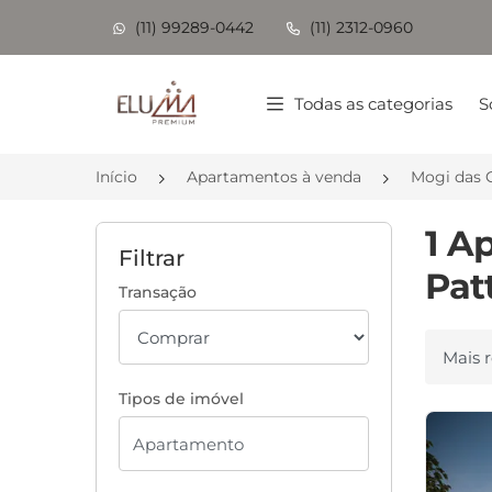
(11) 99289-0442
(11) 2312-0960
Página inicial
Todas as categorias
S
Início
Apartamentos à venda
Mogi das 
1 A
Filtrar
Pat
Transação
Ordenar
Tipos de imóvel