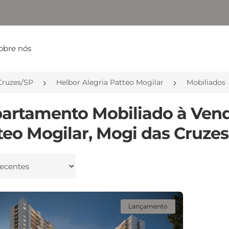
obre nós
Cruzes/SP
Helbor Alegria Patteo Mogilar
Mobiliados
partamento Mobiliado à Ven
teo Mogilar, Mogi das Cruzes
 por
Lançamento