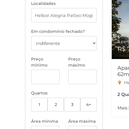
Localidades
Em condomínio fechado?
A part
R$ 
Preço
Preço
mínimo
máximo
Apar
62m
He
Quartos
2 Qu
1
2
3
4+
Mais
Área mínima
Área máxima