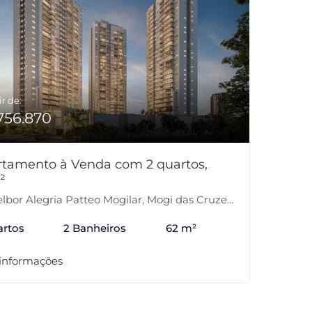
ir de:
756.870
tamento à Venda com 2 quartos,
²
lbor Alegria Patteo Mogilar, Mogi das Cruzes-SP
artos
2 Banheiros
62 m²
 informações