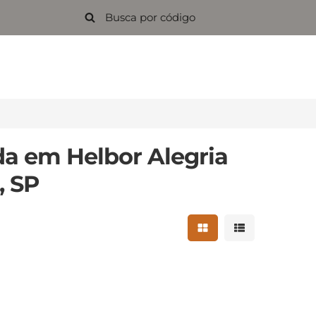
da em Helbor Alegria
, SP
Mostrar resultados 
Mostrar result